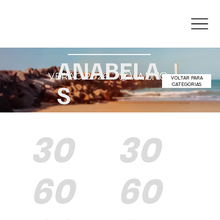
ANABELA
VOLTAR PARA
S
CATEGORIAS
30
30
60
60