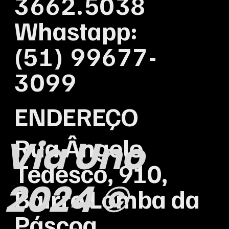
3662.5038
Whastapp:
(
51) 99677-
3099
ENDEREÇO
Via Uno
Rua Ângelo
Tedesco, 910,
2024 ©
Bairro Lomba da
Páscoa