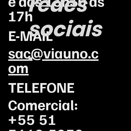
redes
e das 13h30 às
17h
sociais
E-MAIL
.
sac@viauno.c
om
TELEFONE
Comercial:
+55 51