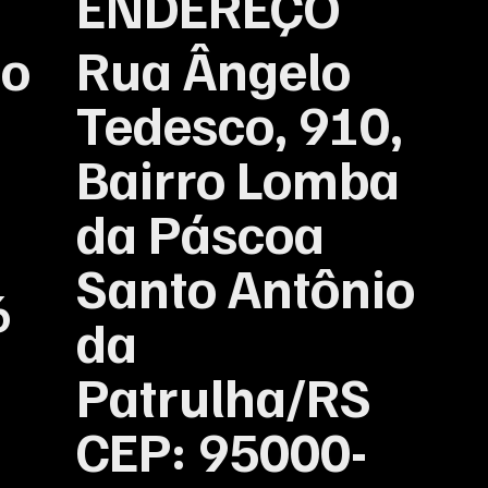
ENDEREÇO
Rua Ângelo
no
Tedesco, 910,
Bairro Lomba
da Páscoa
:
Santo Antônio
6
da
Patrulha/RS
:
CEP: 95000-