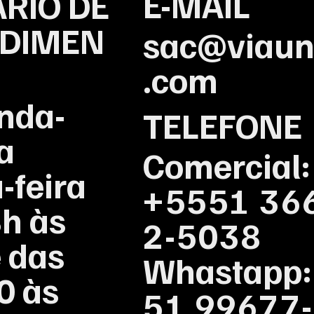
E-MAIL
RIO DE
DIMEN
sac@viau
.com
nda-
TELEFONE
 a
Comercial
-feira
+5551 36
h às
2-5038
 das
Whastapp
0 às
51 99677-