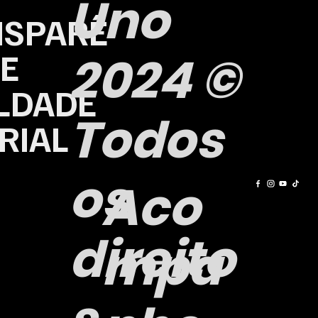
Uno
NSPARÊ
 E
2024 ©
LDADE
Todos
RIAL
os
Aco
direito
mpa