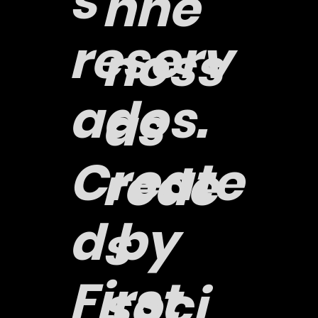
s
nhe
reserv
noss
ados.
as
Create
rede
d by
s
First
soci