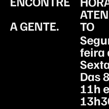
ENCONTRE
HORÁ
ATEN
A GENTE.
TO
Segu
feira
Sexta
Das 8
11h e
13h3