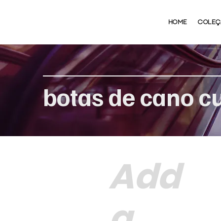
HOME
COLEÇ
botas de cano c
Add
a